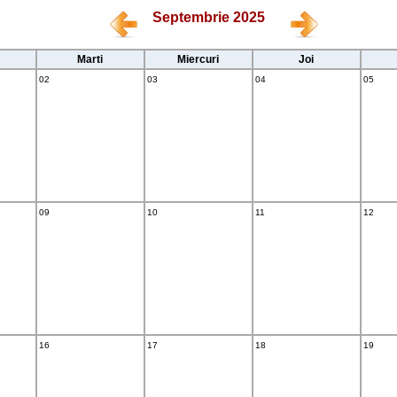
Septembrie 2025
Marti
Miercuri
Joi
02
03
04
05
09
10
11
12
16
17
18
19