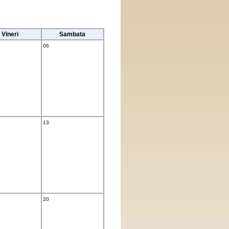
Vineri
Sambata
06
13
20