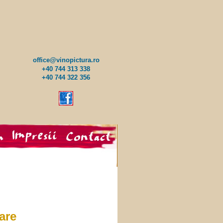
office@vinopictura.ro
+40 744 313 338
+40 744 322 356
are