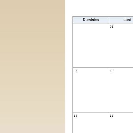
Duminica
Luni
01
07
08
14
15